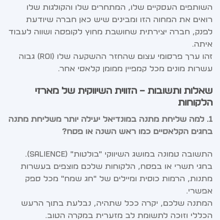
השותפים העסקיים שלו, המתחרים שלו והקולגות שלו
רואים את המחוה הזו ומבינים שיש כאן חברה שיודעת
לפנק, חברה יצירתית שחושבת מחוץ לקופסה ושווה לעבוד
איתה.
זהו ערך פרסומי עצום שהחזר ההשקעה שלו (ROI) גבוה
עשרות מונים מכל קמפיין ממומן קלאסי אחר.
שאלות ותשובות – הזווית השיווקית של מארזי
הלקוחות
1. למה שליחת מתנה במונדיאל יעילה יותר משליחת מתנה
בחגים הקלאסיים כמו ראש השנה או פסח?
התשובה טמונה במושג השיווקי "בולטות" (Salience).
בחגי תשרי או בפסח, הלקוחות שלכם מוצפים בעשרות
מתנות, הרמות כוסית ומיילים של "חג שמח" מכל ספק
אפשרי.
המתנה שלכם, יקרה ככל שתהיה, נבלעת בתוך הרעש
הכללי וזוכה לתשומת לב מזערית במקרה הטוב.