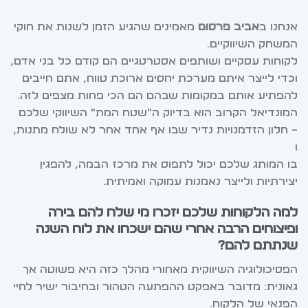
אנחנו ב
אביב פרסום
מאמינים שהגיע הזמן לשנות את חוקי
המשחק השיווקיים.
לקוחות עסקיים ושותפים אסטרטגיים הם קודם כל בני אדם,
וכדי לייצר איתם מערכת יחסים ארוכת טווח, אתם חייבים
להפתיע אותם במקומות שבהם הם הכי פחות מצפים לזה.
המונדיאל הקרוב הוא בדיוק ה"שטח המת" השיווקי שלכם
– חלון הזדמנויות נדיר שבו אף אחד אחר לא שולח מתנות,
ו
בו המותג שלכם יכול לתפוס את מרכז הבמה, להפגין
יצירתיות ולייצר נאמנות עמוקה ואמיתית.
למה הלקוחות שלכם יזכרו מי שלח להם בירה
ופיצוחים הרבה אחרי שהם ישכחו את לוח השנה
שנתתם להם?
הפסיכולוגיה השיווקית מאחורי מהלך כזה היא פשוטה אך
גאונית: מדובר באפקט ההפתעה הטהור ובחיבור ישיר לחיי
הפנאי של הלקוח.