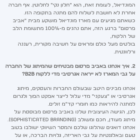
המונדיאל, לעומת זאת, הוא "חלון נקי" לחלוטין. אף חברה
אחרת לא חושבת לשלוח להם מתנה בתקופה הזו.
כשאתם מגיעים עם מארז מונדיאל מושקע מבית "אביב
פרסום" ברגע הזה, אתם נהנים מ-100% מתשומת הלב
של הלקוח,
בולטים מעל כולם ומראים על חשיבה מקורית, רעננה
ורלוונטית.
2. איך אנחנו באביב פרסום מבטיחים שהמיתוג של החברה
על גבי המארז לא ייראה אגרסיבי מדי ללקוח B2B?
אנחנו מבינים היטב שבעולם החברות והעסקים, מיתוג
אגרסיבי או "צעקני" מדי עלול לייצר אפקט הפוך ולגרום
למתנה להיראות כמו חומרי קד"מ זולים.
לכן, הגישה העיצובית שלנו באביב פרסום מבוססת על
מיתוג מעודן, חכם ומשולב (Sophisticated Branding).
אנחנו דואגים שהלוגו שלכם והמסר השיווקי ישולבו בטוב
טעם ובאלגנטיות על גבי האריזה, גלויות הברכה, או על