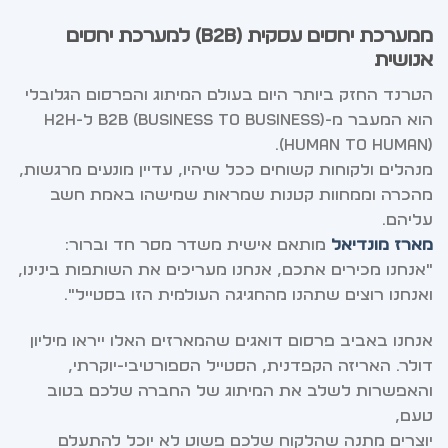
ממערכת יחסים עסקית (B2B) למערכת יחסים
אנושית
הטרנד החזק ביותר היום בעולם המיתוג והפרסום הגלובלי
הוא המעבר מ-B2B (Business to Business) ל-H2H
(Human to Human).
מנהלים ולקוחות קשוחים ככל שיהיו, עדיין מונעים מרגשות,
מהכרה וממחוות קטנות שמראות שמישהו באמת חשב
עליהם.
מארז מונדיאל
מותאם אישית משדר מסר חד וברור:
"אנחנו מכירים אתכם, אנחנו מעריכים את השותפות בינינו,
ואנחנו רוצים שתהנו מהחגיגה העולמית הזו בסטייל".
אנחנו באביב פרסום דואגים שהמארזים האלו ייראו מיליון
דולר. האריזה הקפדנית, הסטייל הספורטיבי-יוקרתי,
והאפשרות לשלב את המיתוג של החברה שלכם בטוב
טעם,
יוצרים מתנה שהלקוח שלכם פשוט לא יוכל להתעלם