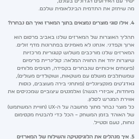
ישיר עם האירועים הגדולים בעולם,
מה שיחזק את התדמית הבינלאומית שלכם.
4. אילו סוגי מוצרים נמצאים בתוך המארז ואיך הם נבחרו?
תהליך האוצרות של המארזים שלנו באביב פרסום הוא
ארוך וקפדני. אנחנו לא מאמינים בפתרונות מדף זולים.
המארזים שלנו מורכבים משלוש קטגוריות מרכזיות
שיוצרות יחד את החוויה המלאה: קולינריית פרימיום
(פיצוחים איכותיים שנבחרים בקפידה, חטיפים מלוחים
שמשתלבים מושלם עם משקאות, ושוקולדים מעולים),
גאדג'טים פונקציונליים (פותחני בירה מעוצבים, כוסות
מיוחדות, אביזרי הגשה) ואלמנטים עיצוביים שמכניסים את
אווירת המגרש לסלון.
כל מוצר נבחר מתוך מחשבה על ה-UX (חוויית המשתמש)
של האוהד בזמן המשחק – הכל כדי להבטיח מקסימום
נוחות, טעם וסטייל.
5. איך מנהלים את הלוגיסטיקה והשילוח של המארזים