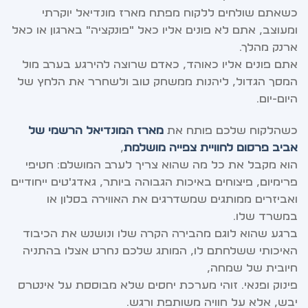
כשאתם שולחים ללקוח מפתח מארז מונדיאל יוקרתי
ומעוצב, אתם לא פונים אליו כאל "פונקציה" בארגון או כאל
ארנק מהלך.
אתם פונים אליו כאוהד, כאדם שרוצה להירגע בערב מול
המסך הגדול, ליהנות ממשחק טוב ולשחרר את הלחץ של
היום-יום.
כשהלקוח שלכם פותח את
מארז המונדיאל הרשמי של
אביב פרסום לחוויית צפייה מושלמת
,
הוא מקבל את כל מה שהוא צריך לערב המושלם: חטיפי
פרימיום, פיצוחים באיכות הגבוהה ביותר, גאדג'טים ייחודיים
ואביזרים ממותגים שמשדרגים את האווירה בסלון או
במשרד שלו.
ברגע שהוא לוגם מהבירה הקרה שלו ונושנש את הכיבוד
האיכותי ששלחתם לו, המותג שלכם נחרט אצלו בהתניה
חיובית של שמחה,
פינוק ופנאי. זוהי מערכת יחסים שלא מבוססת על אינטרס
יבש, אלא על חוויה משותפת ורגש.