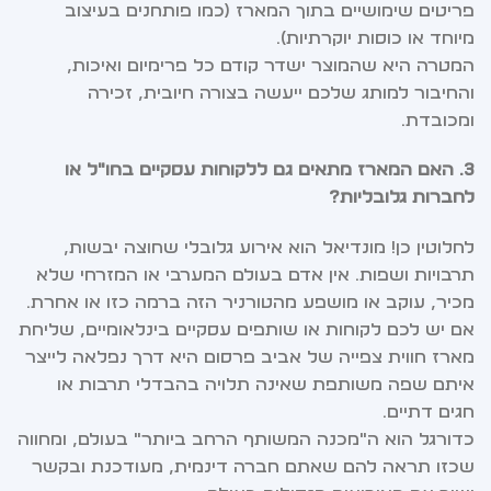
פריטים שימושיים בתוך המארז (כמו פותחנים בעיצוב
מיוחד או כוסות יוקרתיות).
המטרה היא שהמוצר ישדר קודם כל פרימיום ואיכות,
והחיבור למותג שלכם ייעשה בצורה חיובית, זכירה
ומכובדת.
3. האם המארז מתאים גם ללקוחות עסקיים בחו"ל או
לחברות גלובליות?
לחלוטין כן! מונדיאל הוא אירוע גלובלי שחוצה יבשות,
תרבויות ושפות. אין אדם בעולם המערבי או המזרחי שלא
מכיר, עוקב או מושפע מהטורניר הזה ברמה כזו או אחרת.
אם יש לכם לקוחות או שותפים עסקיים בינלאומיים, שליחת
מארז חווית צפייה של אביב פרסום היא דרך נפלאה לייצר
איתם שפה משותפת שאינה תלויה בהבדלי תרבות או
חגים דתיים.
כדורגל הוא ה"מכנה המשותף הרחב ביותר" בעולם, ומחווה
שכזו תראה להם שאתם חברה דינמית, מעודכנת ובקשר