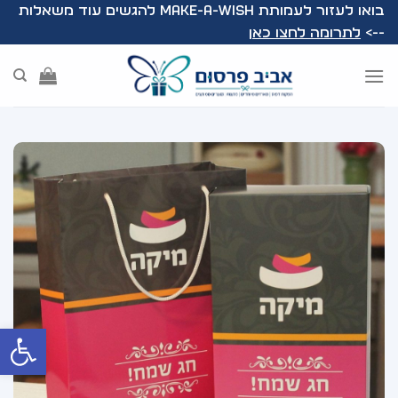
Ski
בואו לעזור לעמותת Make-A-Wish להגשים עוד משאלות
t
-->
לתרומה לחצו כאן
conten
פתח סרג