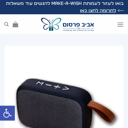
Ski
בואו לעזור לעמותת Make-A-Wish להגשים עוד משאלות
t
-->
לתרומה לחצו כאן
conten
פתח סרג