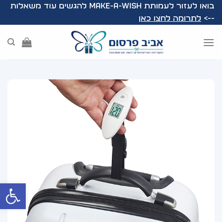
Ski
בואו לעזור לעמותת Make-A-Wish להגשים עוד משאלות
t
-->
לתרומה לחצו כאן
conten
פתח סרג