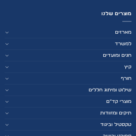
מוצרים שלנו
מארזים
למשרד
חגים ומועדים
קיץ
חורף
שילוט ומיתוג חללים
מוצרי קד”ם
תיקים ומזוודות
טקסטיל וביגוד
ספורט וכושר