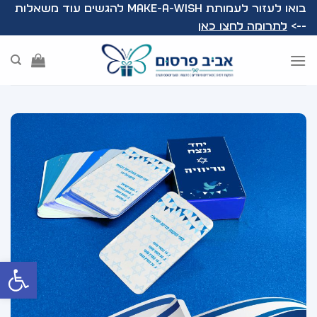
Ski
בואו לעזור לעמותת Make-A-Wish להגשים עוד משאלות
t
-->
לתרומה לחצו כאן
conten
פתח סרג