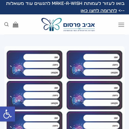
Ski
בואו לעזור לעמותת Make-A-Wish להגשים עוד משאלות
t
-->
לתרומה לחצו כאן
conten
פתח סרג