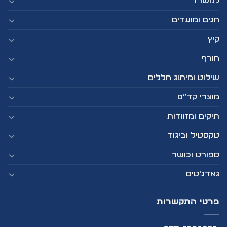
למשרד
חגים ומועדים
קיץ
חורף
שילוט ומיתוג חללים
מוצרי קד”ם
תיקים ומזוודות
טקסטיל וביגוד
ספורט וכושר
גאדג'טים
פרטי התקשרות