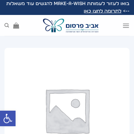
Ski
בואו לעזור לעמותת Make-A-Wish להגשים עוד משאלות
t
-->
לתרומה לחצו כאן
conten
פתח סרג