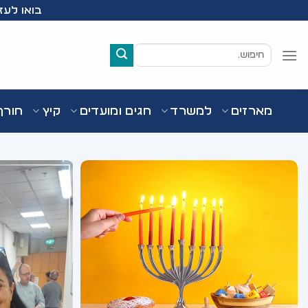
Ski
בואו לעזור לעמותת Wish
t
conten
חיפוש
עבור:
מארזים
למשרד
חגים ומועדים
קיץ
חורף