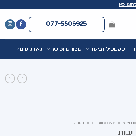
חצו כאן
077-5506925
ת
טקסטיל וביגוד
ספורט וכושר
גאדג'טים
ום ויחצ
»
חגים ומועדים
»
חנוכה
יבות