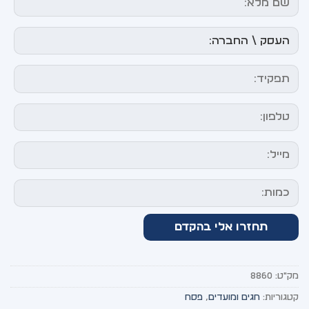
מק"ט:
8860
קטגוריות:
חגים ומועדים
,
פסח