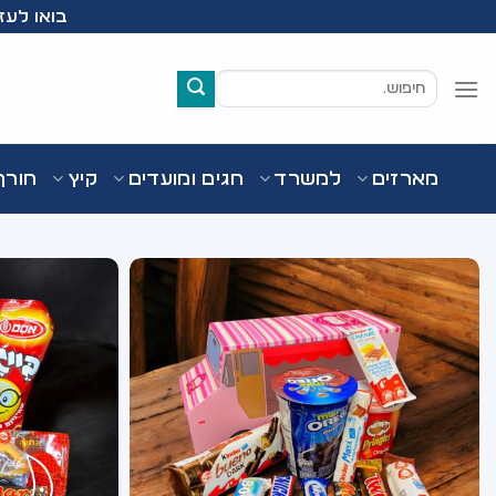
Ski
בואו לעזור לעמותת Wish
t
conten
חיפוש
עבור:
מארזים
למשרד
חגים ומועדים
קיץ
חורף