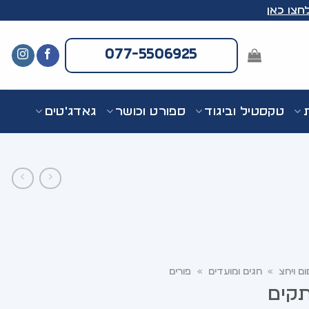
חצו כאן
077-5506925
ת
טקסטיל וביגוד
ספורט וכושר
גאדג'טים
ום ויחצ
»
חגים ומועדים
»
פורים
תקים