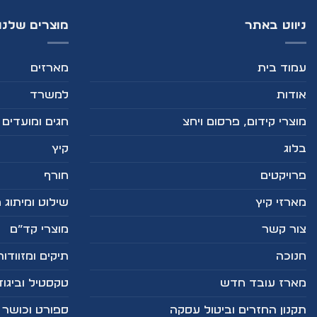
ניווט באתר
מוצרים שלנו
עמוד בית
מארזים
אודות
למשרד
מוצרי קידום, פרסום ויחצ
חגים ומועדים
בלוג
קיץ
פרויקטים
חורף
מארזי קיץ
שילוט ומיתוג 
צור קשר
מוצרי קד”ם
חנוכה
תיקים ומזוודות
מארז עובד חדש
טקסטיל וביגוד
תקנון החזרים וביטול עסקה
ספורט וכושר