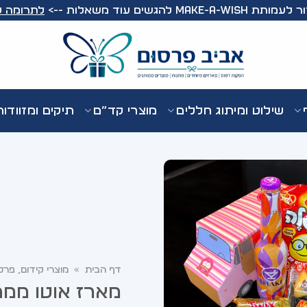
Make-A- להגשים עוד משאלות -->
לתרומה ל
שילוט ומיתוג חללים
מוצרי קד”ם
תיקים ומזוודו
דף הבית
»
מוצרי קידום, פרס
מארז אוטו ממ