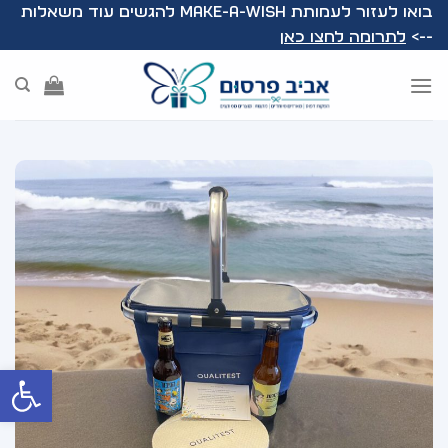
Ski
בואו לעזור לעמותת Make-A-Wish להגשים עוד משאלות
t
-->
לתרומה לחצו כאן
conten
פתח סרג