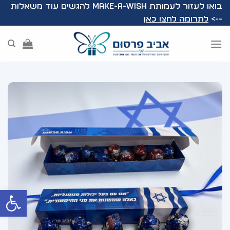
Ski
בואו לעזור לעמותת Make-A-Wish להגשים עוד משאלות
t
-->
לתרומה לחצו כאן
conten
פתח סרג