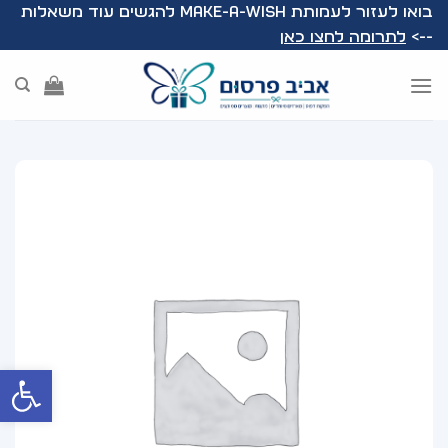
Ski
בואו לעזור לעמותת Make-A-Wish להגשים עוד משאלות
t
-->
לתרומה לחצו כאן
conten
פתח סרג