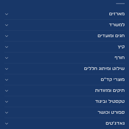
מארזים
למשרד
חגים ומועדים
קיץ
חורף
שילוט ומיתוג חללים
מוצרי קד”ם
תיקים ומזוודות
טקסטיל וביגוד
ספורט וכושר
גאדג'טים