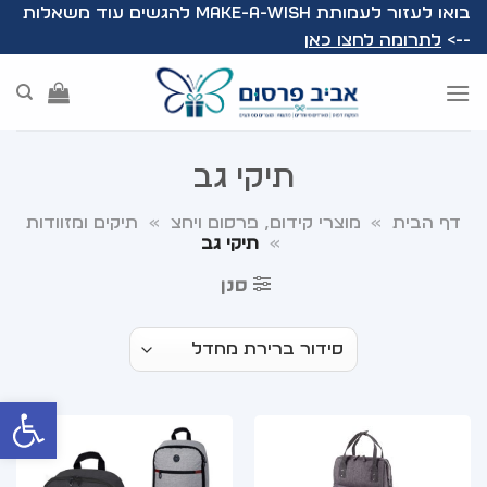
Ski
בואו לעזור לעמותת Make-A-Wish להגשים עוד משאלות
t
-->
לתרומה לחצו כאן
conten
תיקי גב
דף הבית
»
מוצרי קידום, פרסום ויחצ
»
תיקים ומזוודות
»
תיקי גב
סנן
פתח סרג