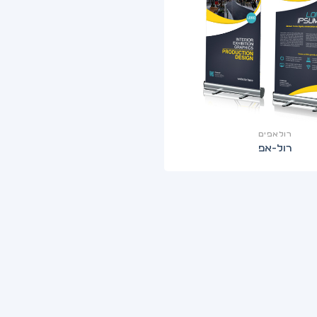
רולאפים
רול-אפ