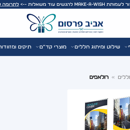
Make-A- להגשים עוד משאלות -->
לתרומה ל
שילוט ומיתוג חללים
מוצרי קד”ם
תיקים ומזוודו
ללים
»
רולאפים