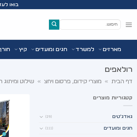
Ski
בואו לעזור לעמותת Wish
t
conten
חיפוש
עבור:
מארזים
למשרד
חגים ומועדים
קיץ
חורף
רולאפים
דף הבית
»
מוצרי קידום, פרסום ויחצ
»
שילוט ומיתוג ח
קטגוריות מוצרים
גאדג'טים
(29)
חגים ומועדים
(111)