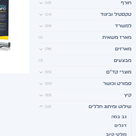
חורף
(19)
טקסטיל וביגוד
(14)
למשרד
(39)
מארז משאית
(1)
מארזים
(78)
מבצעים
(7)
מוצרי קד”ם
(55)
ספורט וכושר
(20)
קיץ
(33)
שילוט ומיתוג חללים
(13)
גב במה
דגלים
מולטי קיוב