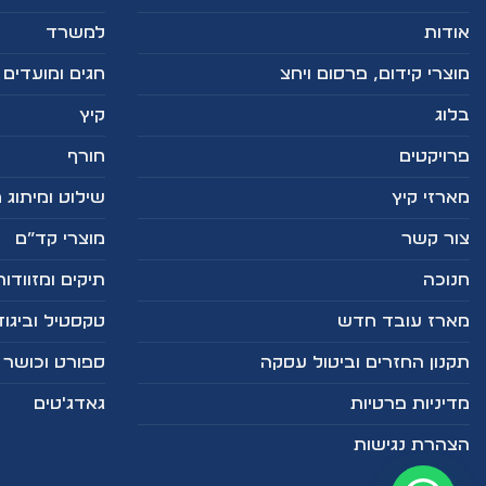
אודות
למשרד
מוצרי קידום, פרסום ויחצ
חגים ומועדים
בלוג
קיץ
פרויקטים
חורף
מארזי קיץ
שילוט ומיתוג 
צור קשר
מוצרי קד”ם
חנוכה
תיקים ומזוודות
מארז עובד חדש
טקסטיל וביגוד
תקנון החזרים וביטול עסקה
ספורט וכושר
מדיניות פרטיות
גאדג'טים
הצהרת נגישות