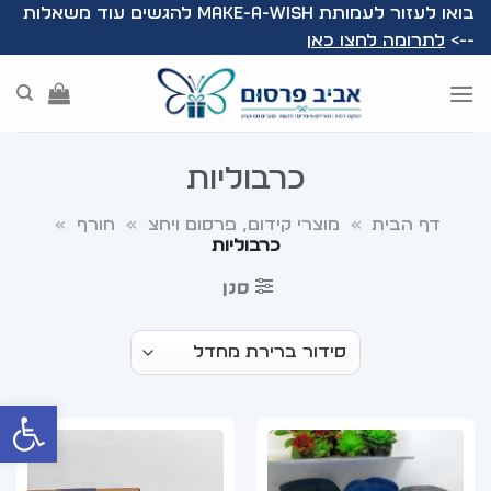
Ski
בואו לעזור לעמותת Make-A-Wish להגשים עוד משאלות
t
-->
לתרומה לחצו כאן
conten
כרבוליות
דף הבית
»
מוצרי קידום, פרסום ויחצ
»
חורף
»
כרבוליות
סנן
פתח סרג