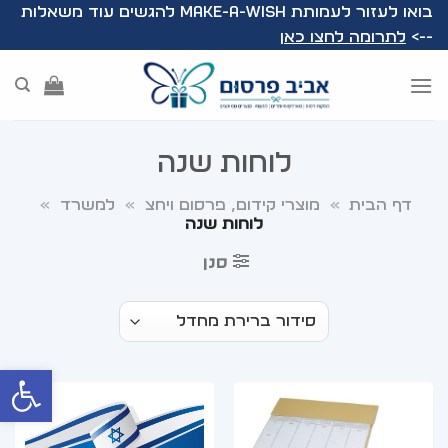
Ski
בואו לעזור לעמותת Make-A-Wish להגשים עוד משאלות
t
-->
לתרומה לחצו כאן
conten
לוחות שנה
דף הבית
»
מוצרי קידום, פרסום ויחצ
»
למשרד
»
לוחות שנה
סנן
פתח סרג