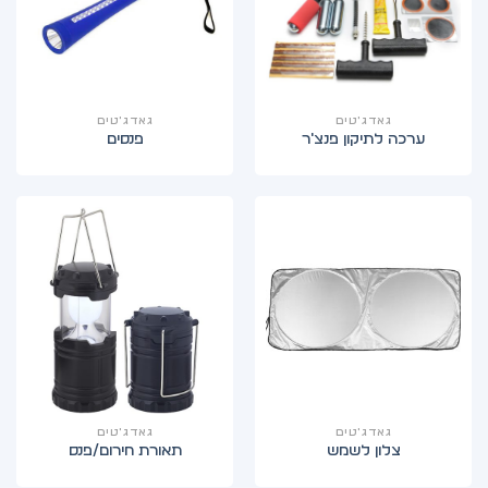
גאדג'טים
גאדג'טים
ערכה לתיקון פנצ'ר
פנסים
גאדג'טים
גאדג'טים
צלון לשמש
תאורת חירום/פנס