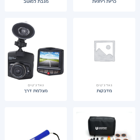
כריות ריחניות
מגבת למושב
גאדג'טים
גאדג'טים
מדבקות
מצלמת דרך