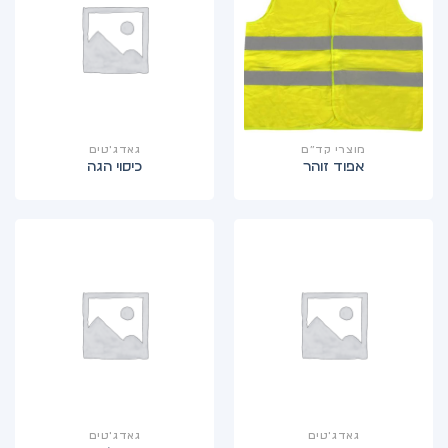
מוצרי קד”ם
גאדג'טים
אפוד זוהר
כיסוי הגה
גאדג'טים
גאדג'טים