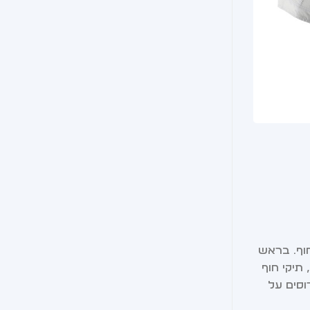
קיץ
כובעים
ק
לו
וף. בראש
תיקי חוף
וסים על