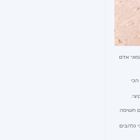
וני אדם
הכי
צי.
ם חשיפה
ם באביזרי חוף איכותיים, הם הופכים לשגרירי המותג (Employer Branding) הכי נלהבים