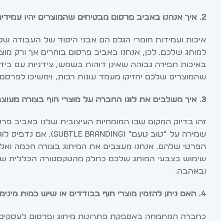
2. איך אנחנו באביב פרסום מבטיחים שהמוצרים יהיו עמידים בפני תנאי החוף הקשוחים (שמש, חול ומים מלוחים)?
איכות ועמידות חומרי הגלם הם אבני היסוד של העבודה של
למותג שלכם. לכן, אנחנו באביב פרסום בוחרים אך ורק מוצר
באיכות תפירה גבוהה שאינן דוהות בשמש, צידניות עם בי
שהמוצרים שלכם יחזיקו מעמד עונות רבות, וימשיכו לפרס
3. איך משלבים את לוגו החברה על מוצרי חוף בצורה מעוצבת שלא תיראה "פרסומית" מדי?
זהו בדיוק המקום שבו המומחיות העיצובית שלנו באביב פרסו
שמירה על "טוב טעם" (
הפרטי שלהם. אנחנו מעצבים את המיתוג בצורה חכמה ואלגנ
שימוש בצבעי המותג שלכם כחלק מהטקסטורה הכללית של ה
ובאהבה.
4. האם ניתן להזמין מוצרי חוף בבודדים או שיש כמות מינימום להזמנה (MOQ)?