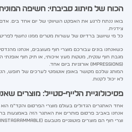
הכוח של מיתוג סביבתי: חשיפה המונית
בואו ננתח לרגע את האפקט השיווקי של יום אחד בים. אדם
צידנית.
כל מי שיושב ברדיוס של עשרות מטרים ממנו נחשף לפריטי
כשאנחנו בונים עבורכם מוצרי חוף מעוצבים, אנחנו מהנדסי
מגבת חוף ענקית, מטקות מעץ איכותי, או תיק חוף אופנתי ה
(Impressions) אורגניות ביום אחד.
המותג שלכם מקושר באופן אוטומטי לערכים של חופש, הנאה, א
לא יכול לקנות.
פסיכולוגיית הלייף-סטייל: מוצרים שא
אחד האתגרים הגדולים בעולם מוצרי הפרסום והקד"מ הוא
אנחנו באביב פרסום פותרים את האתגר הזה באמצעות בחיר
וצרי חוף הם מוצרים פוטוגניים מטבעם (Instagrammable).