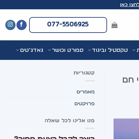
חצו כאן
077-5506925
ת
טקסטיל וביגוד
ספורט וכושר
גאדג'טים
קטגוריות
 חם
מאמרים
פרויקטים
פנו אלינו לכל שאלה