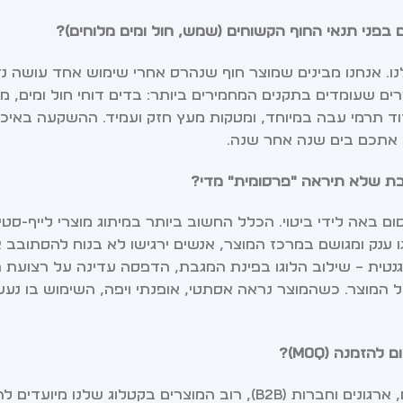
נו. אנחנו מבינים שמוצר חוף שנהרס אחרי שימוש אחד עושה נז
ים שעומדים בתקנים המחמירים ביותר: בדים דוחי חול ומים, מ
דוד תרמי עבה במיוחד, ומטקות מעץ חזק ועמיד. ההשקעה באיכ
ם אתכם בים שנה אחר שנה.
ם באה לידי ביטוי. הכלל החשוב ביותר במיתוג מוצרי לייף-סטיי
Subtle Branding). אם נדפיס לוגו ענק ומגושם במרכז המוצר, אנשים ירגישו לא בנוח להסתו
טית – שילוב הלוגו בפינת המגבת, הדפסה עדינה על רצועת ה
מוצר. כשהמוצר נראה אסתטי, אופנתי ויפה, השימוש בו נעש
כחברה המתמחה באספקת פתרונות מיתוג ופרסום לעסקים, ארגונים וחברות (B2B), רוב המוצרים בקטלוג שלנו מ