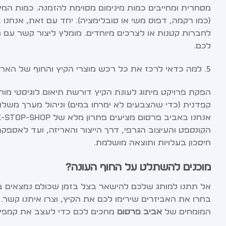
מסחרית ומחייבים כמות מינימום מסוימת להזמנה. כמות המי
(כמו רקמה, דפוס משי או סובלימציה). יחד עם זאת, אנחנו
לחברות קטנות או לצרכים מיוחדים. מומלץ ליצור קשר עם
לכם.
5. למה כדאי לרכז את כל רכש מוצרי הקיץ והחוף של הארגון תחת קורת גג אחת באביב פרסום?
הפקת פרויקט מיתוג לעונת הקיץ דורשת תיאום לוגיסטי מור
קפדנית (כדי שהצבעים לא ימרחו במים) וניהול מערך משלוח
הקונספט והעיצוב הגרפי, דרך הייצור והאריזה, ועד לאספק
חיסכון בעלויות ותוצאה מושלמת.
מוכנים להשתלט על החוף העונה?
אל תתנו למותג שלכם להישאר בצל בזמן שכולם נמצאים
בחרו את האביזרים שירימו לכם את הקיץ, וצרו איתנו קשר.
המומחים של
אביב פרסום
מחכים לכם כדי לעצב את קמפיין