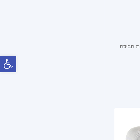
ת חבילת
פתח סרג