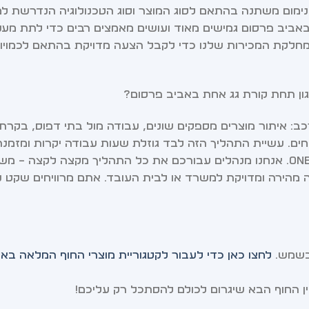
נימום משתנה בהתאם לסוג המוצר וסוג הטכנולוגיה הנדרשת למ
 באביב פרסום גמישים מאוד ועושים מאמצים רבים כדי לתת מענ
 מחלקת המכירות שלנו כדי לקבל הצעה מדויקת בהתאם לכמויו
כב: איתור מוצרים מספקים שונים, עבודה מול בתי דפוס, בקרת 
ים. עשיית התהליך הזה לבד גוזלת שעות עבודה יקרות ומזמנת 
אנחנו באביב פרסום מציעים פתרון מלא של One-Stop-Shop. אנחנו מנהלים עבורכם את כל התהליך מקצה לקצה –
ה מהירה ומדויקת למשרד או לבית העובד. אתם מרוויחים שקט נ
 בשמש.
לחצו כאן כדי לעבור לקטגוריית מוצרי החוף המלאה בא
 החוף הבא שיגרום לכולם להסתכל רק עליכם!