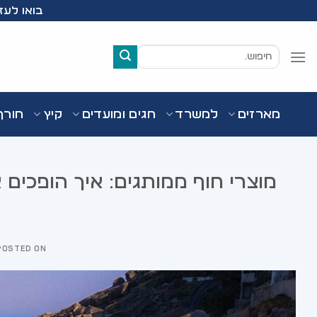
Ski
בואו לעזור לעמותת Wish
t
conten
חיפוש
עבור:
מארזים
למשרד
חגים ומועדים
קיץ
חורף
מוצרי חוף ממותגים: איך הופכי
POSTED ON