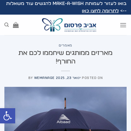
Ski
בואו לעזור לעמותת Make-A-Wish להגשים עוד משאלות
t
-->
לתרומה לחצו כאן
conten
מאמרים
מארזים ממותגים שיחממו לכם את
החורף!
POSTED ON
ינואר 23, 2025
WEMANAGE
BY
פתח סרג