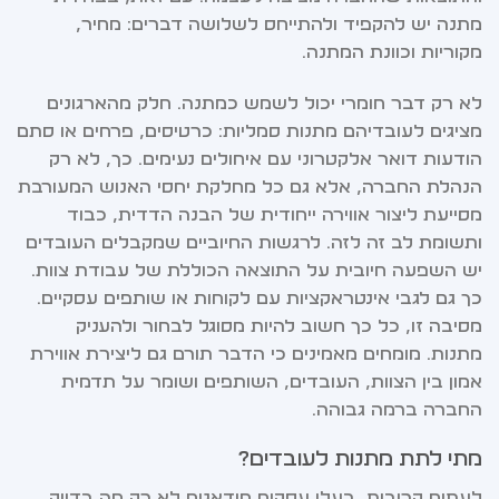
מתנה יש להקפיד ולהתייחס לשלושה דברים: מחיר,
מקוריות וכוונת המתנה.
לא רק דבר חומרי יכול לשמש כמתנה. חלק מהארגונים
מציגים לעובדיהם מתנות סמליות: כרטיסים, פרחים או סתם
הודעות דואר אלקטרוני עם איחולים נעימים. כך, לא רק
הנהלת החברה, אלא גם כל מחלקת יחסי האנוש המעורבת
מסייעת ליצור אווירה ייחודית של הבנה הדדית, כבוד
ותשומת לב זה לזה. לרגשות החיוביים שמקבלים העובדים
יש השפעה חיובית על התוצאה הכוללת של עבודת צוות.
כך גם לגבי אינטראקציות עם לקוחות או שותפים עסקיים.
מסיבה זו, כל כך חשוב להיות מסוגל לבחור ולהעניק
מתנות. מומחים מאמינים כי הדבר תורם גם ליצירת אווירת
אמון בין הצוות, העובדים, השותפים ושומר על תדמית
החברה ברמה גבוהה.
מתי לתת מתנות לעובדים?
לעתים קרובות, בעלי עסקים מודאגים לא רק מה בדיוק