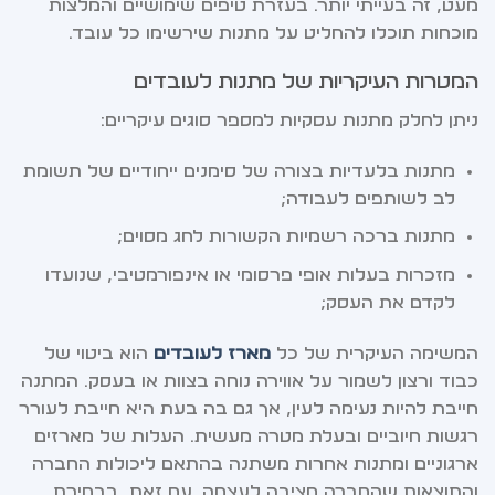
מעט, זה בעייתי יותר. בעזרת טיפים שימושיים והמלצות
מוכחות תוכלו להחליט על מתנות שירשימו כל עובד.
המטרות העיקריות של מתנות לעובדים
ניתן לחלק מתנות עסקיות למספר סוגים עיקריים:
מתנות בלעדיות בצורה של סימנים ייחודיים של תשומת
לב לשותפים לעבודה;
מתנות ברכה רשמיות הקשורות לחג מסוים;
מזכרות בעלות אופי פרסומי או אינפורמטיבי, שנועדו
לקדם את העסק;
המשימה העיקרית של כל
מארז לעובדים
הוא ביטוי של
כבוד ורצון לשמור על אווירה נוחה בצוות או בעסק. המתנה
חייבת להיות נעימה לעין, אך גם בה בעת היא חייבת לעורר
רגשות חיוביים ובעלת מטרה מעשית. העלות של מארזים
ארגוניים ומתנות אחרות משתנה בהתאם ליכולות החברה
והתוצאות שהחברה מציבה לעצמה. עם זאת, בבחירת