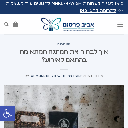
Ski
בואו לעזור לעמותת Make-A-Wish להגשים עוד משאלות
t
-->
לתרומה לחצו כאן
conten
מאמרים
איך לבחור את המתנה המתאימה
בהתאם לאירוע?
POSTED ON
אוקטובר 10, 2024
WEMANAGE
BY
פתח סרג